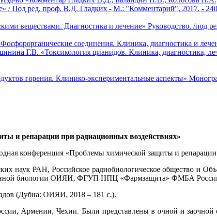
 Под ред. проф. В.Д. Гладких - М.: "Комментарий", 2017. - 240
ми веществами. Диагностика и лечение» Руководство. /под ред.
«Фосфорорганические соединения. Клиника, диагностика и лечени
шинина Г.В. «Токсикология цианидов. Клиника, диагностика, лече
дуктов горения. Клинико-экспериментальные аспекты» Монография
ты и репарации при радиационных воздействиях»
народная конференция «Проблемы химической защиты и репараци
ких наук РАН, Российское радиобиологическое общество и Объ
ионной биологии ОИЯИ, ФГУП НПЦ «Фармзащита» ФМБА России
дов (Дубна: ОИЯИ, 2018 – 181 с.).
оссии, Армении, Чехии. Были представлены в очной и заочной 