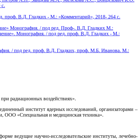
 с.
 проф. В.Д. Гладких - М.: «Комментарий», 2018- 264 с.
е» Монография. / под ред. Проф-. В.Д. Гладких М.:
ние». Монография. / под ред. проф. В.Д. Гладких - М.:
. / под ред. проф. В.Д. Гладких, проф. М.Б. Иванова. М.:
и при радиационных воздействиях».
единенный институт ядерных исследований, организаторами –
, ООО «Специальная и медицинская техника».
форме ведущие научно-исследовательские институты, лечебно-