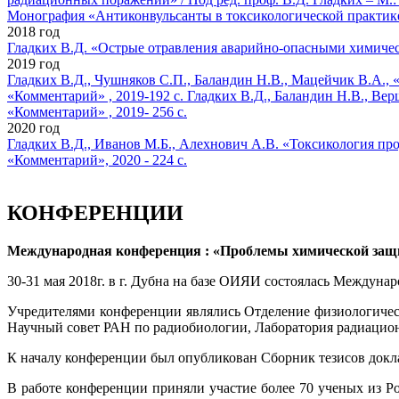
Монография «Антиконвульсанты в токсикологической практике» /
2018 год
Гладких В.Д. «Острые отравления аварийно-опасными химически
2019 год
Гладких В.Д., Чушняков С.П., Баландин Н.В., Мацейчик В.А., 
«Комментарий» , 2019-192 с.
Гладких В.Д., Баландин Н.В., Вер
«Комментарий» , 2019- 256 с.
2020 год
Гладких В.Д., Иванов М.Б., Алехнович А.В. «Токсикология про
«Комментарий», 2020 - 224 с.
КОНФЕРЕНЦИИ
Международная конференция : «Проблемы химической защи
30-31 мая 2018г. в г. Дубна на базе ОИЯИ состоялась Между
Учредителями конференции являлись Отделение физиологичес
Научный совет РАН по радиобиологии, Лаборатория радиац
К началу конференции был опубликован Сборник тезисов докла
В работе конференции приняли участие более 70 ученых из Р