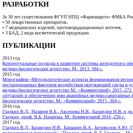
РАЗРАБОТКИ
За 30 лет существования ФГУП НПЦ «Фармзащита» ФМБА Росс
• 50 лекарственных препаратов,
• 7 медицинских изделий, противорадиационных аптечек,
• 3 БАД, 2 вида косметической продукции.
ПУБЛИКАЦИИ
2013 год
Концептуальные подходы к развитию системы антидотного обе
медико-биологическое агентство. М.: 2013. 304 с.
2015 год
Монография «Методологические аспекты формирования регион
нестационарных факторов воздействия окружающей среды в усл
медико-биологическое агентство М.: «Комментарий» 2015 -272 
ситуациях и обеспечению ими аварийных медико-санитарных фо
биологическое агентство. М.: «Комментарий» 2015 -304 с.
2016 год
Гладких В.Д., Назаров В.Б., Аксенова Н.В., Баландин Н.В. и 
Гладких, проф. В.Б. Назарова. М.: Комментарий 2016 -256 с.
2017 год
Гладких В.Д., Баландин Н.В., Башарин В.А., Беловолов А.Ю.,
радиационных поражений» / Под ред. проф. В.Д. Гладких – М.