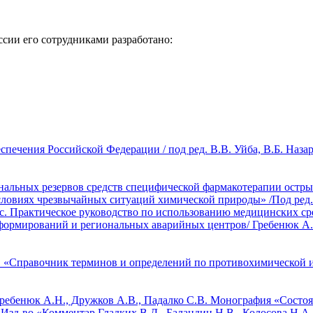
ии его сотрудниками разработано:
спечения Российской Федерации / под ред. В.В. Уйба, В.Б. Наз
альных резервов средств специфической фармакотерапии острых
овиях чрезвычайных ситуаций химической природы» /Под ред. В
с.
Практическое руководство по использованию медицинских с
рмирований и региональных аварийных центров/ Гребенюк А.Н., 
др. «Справочник терминов и определений по противохимической и
 Гребенюк А.Н., Дружков А.В., Падалко С.В. Монография «Состо
: Изд-во «Комментар
Гладких В.Д., Баландин Н.В., Колосова Н.А.