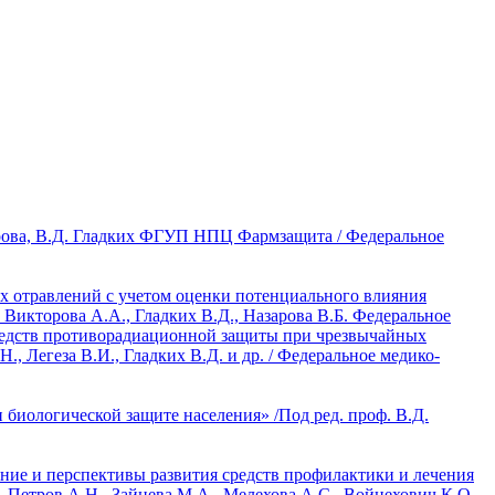
арова, В.Д. Гладких ФГУП НПЦ Фармзащита / Федеральное
 отравлений с учетом оценки потенциального влияния
икторова А.А., Гладких В.Д., Назарова В.Б. Федеральное
редств противорадиационной защиты при чрезвычайных
Легеза В.И., Гладких В.Д. и др. / Федеральное медико-
 биологической защите населения» /Под ред. проф. В.Д.
яние и перспективы развития средств профилактики и лечения
, Петров А.Н., Зайцева М.А., Мелехова А.С., Войцехович К.О.