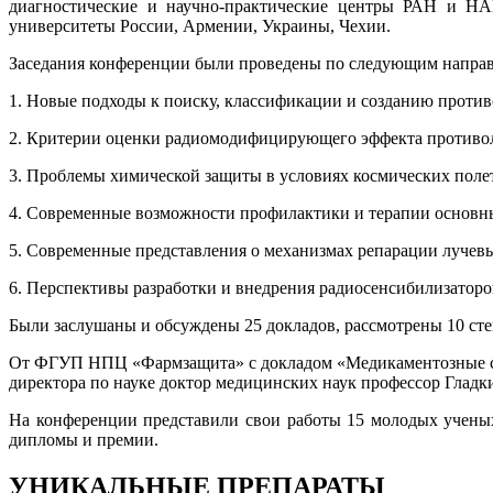
диагностические и научно-практические центры РАН и Н
университеты России, Армении, Украины, Чехии.
Заседания конференции были проведены по следующим напра
1. Новые подходы к поиску, классификации и созданию против
2. Критерии оценки радиомодифицирующего эффекта противо
3. Проблемы химической защиты в условиях космических поле
4. Современные возможности профилактики и терапии основн
5. Современные представления о механизмах репарации луче
6. Перспективы разработки и внедрения радиосенсибилизаторо
Были заслушаны и обсуждены 25 докладов, рассмотрены 10 ст
От ФГУП НПЦ «Фармзащита» с докладом «Медикаментозные сре
директора по науке доктор медицинских наук профессор Гладк
На конференции представили свои работы 15 молодых ученых
дипломы и премии.
УНИКАЛЬНЫЕ ПРЕПАРАТЫ