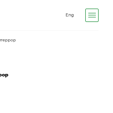
Eng
итеррор
рор